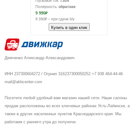
Пусковой ток:
730A
Полярность:
обратная
9 990₽
9 390₽ – при сдаче б/у
Купить в один клик
Демченко Александр Александрович
ИНН 237300604272 / Огрнип 316237300050252 +7 938 464-44-46
mail@akbcenter.com
Посетите любой удобный вам магазин нашей сети. Наши салоны
продаж расположены во всех ключевых районах Усть-Лабинске, а
также в других населенных пунктов Краснодарского края. Мы
работаем с раннего утра до полуночи.