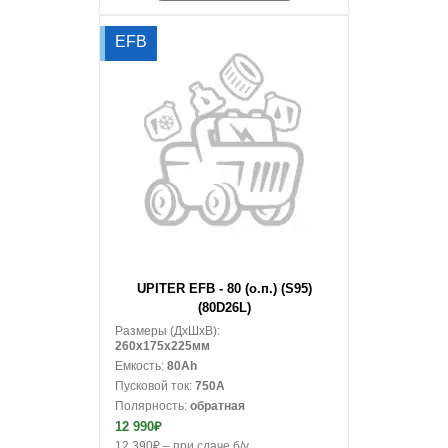
EFB
В корзину
UPITER EFB - 80 (о.п.) (S95)
(80D26L)
Размеры (ДxШxВ):
260x175x225мм
Емкость:
80Ah
Пусковой ток:
750A
Полярность:
обратная
12 990₽
12 390₽ – при сдаче б/у