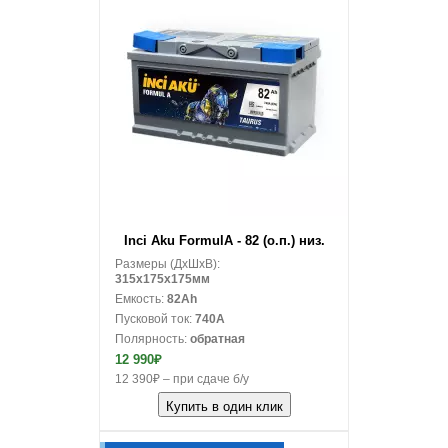
В корзину
Inci Aku FormulA - 82 (о.п.) низ.
Размеры (ДxШxВ):
315x175x175мм
Емкость:
82Ah
Пусковой ток:
740A
Полярность:
обратная
12 990₽
12 390₽ – при сдаче б/у
Купить в один клик