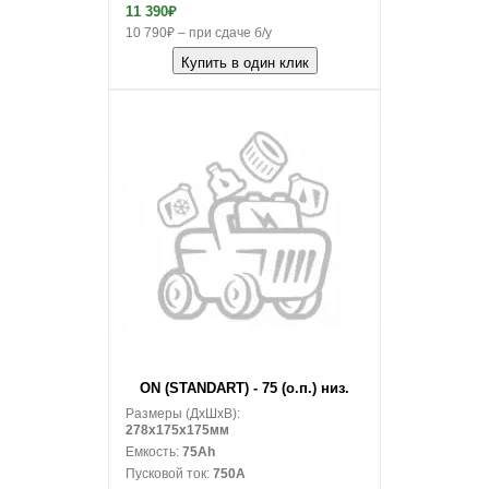
11 390₽
10 790₽ – при сдаче б/у
Купить в один клик
В корзину
ON (STANDART) - 75 (о.п.) низ.
Размеры (ДxШxВ):
278x175x175мм
Емкость:
75Ah
Пусковой ток:
750A