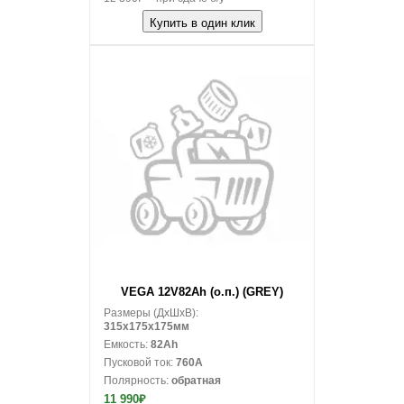
Купить в один клик
В корзину
VEGA 12V82Ah (о.п.) (GREY)
Размеры (ДxШxВ):
315x175x175мм
Емкость:
82Ah
Пусковой ток:
760A
Полярность:
обратная
11 990₽