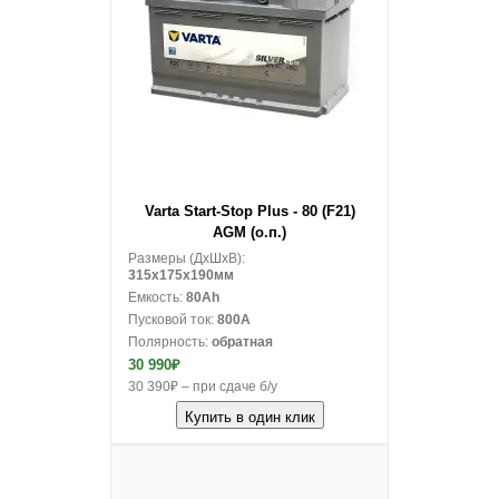
В корзину
Varta Start-Stop Plus - 80 (F21)
AGM (о.п.)
Размеры (ДxШxВ):
315x175x190мм
Емкость:
80Ah
Пусковой ток:
800A
Полярность:
обратная
30 990₽
30 390₽ – при сдаче б/у
Купить в один клик