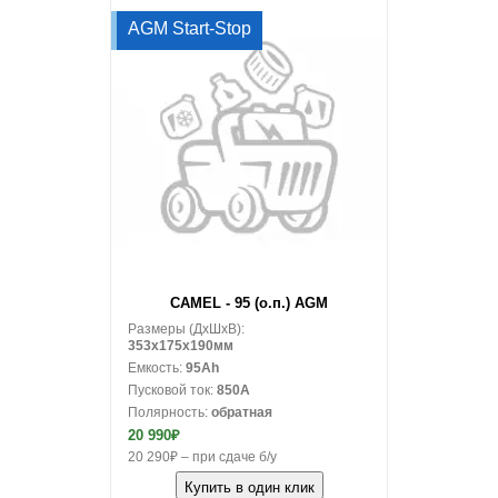
AGM Start-Stop
В корзину
CAMEL - 95 (о.п.) AGM
Размеры (ДxШxВ):
353x175x190мм
Емкость:
95Ah
Пусковой ток:
850A
Полярность:
обратная
20 990₽
20 290₽ – при сдаче б/у
Купить в один клик