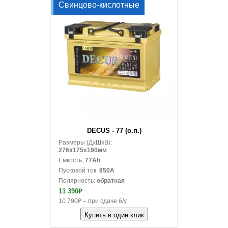
Свинцово-кислотные
В корзину
DECUS - 77 (о.п.)
Размеры (ДxШxВ):
276x175x190мм
Емкость:
77Ah
Пусковой ток:
850A
Полярность:
обратная
11 390₽
10 790₽ – при сдаче б/у
Купить в один клик