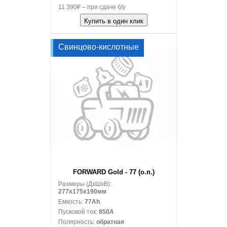
11 390₽ – при сдаче б/у
Купить в один клик
Свинцово-кислотные
В корзину
FORWARD Gold - 77 (о.п.)
Размеры (ДxШxВ):
277x175x190мм
Емкость:
77Ah
Пусковой ток:
850A
Полярность:
обратная