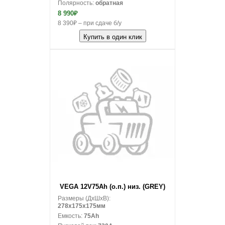
Полярность:
обратная
8 990₽
8 390₽ – при сдаче б/у
Купить в один клик
В корзину
VEGA 12V75Ah (о.п.) низ. (GREY)
Размеры (ДxШxВ):
278x175x175мм
Емкость:
75Ah