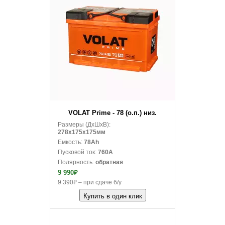
В корзину
VOLAT Prime - 78 (о.п.) низ.
Размеры (ДxШxВ):
278x175x175мм
Емкость:
78Ah
Пусковой ток:
760A
Полярность:
обратная
9 990₽
9 390₽ – при сдаче б/у
Купить в один клик