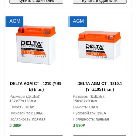
Купить в один клик
Купить в один клик
AGM
AGM
В корзину
В корзину
DELTA AGM CT - 1210 (YB9-
DELTA AGM CT - 1210.1
B) (п.п.)
(YTZ10S) (п.п.)
Размеры (ДxШxВ):
Размеры (ДxШxВ):
137x77x138мм
150x87x93мм
Емкость:
10Ah
Емкость:
10Ah
Пусковой ток:
100A
Пусковой ток:
190A
Полярность:
прямая
Полярность:
прямая
3 390₽
3 890₽