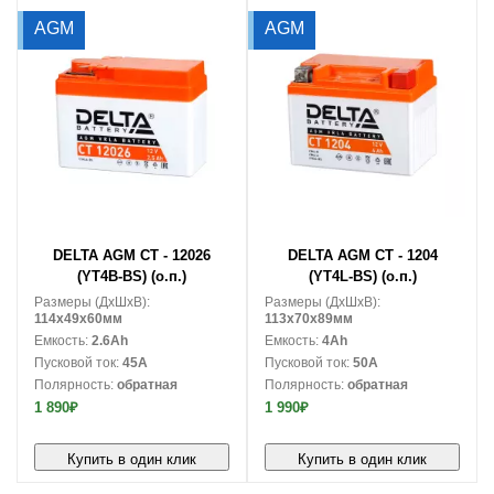
AGM
AGM
В корзину
В корзину
DELTA AGM CT - 12026
DELTA AGM CT - 1204
(YT4B-BS) (о.п.)
(YT4L-BS) (о.п.)
Размеры (ДxШxВ):
Размеры (ДxШxВ):
114x49x60мм
113x70x89мм
Емкость:
2.6Ah
Емкость:
4Ah
Пусковой ток:
45A
Пусковой ток:
50A
Полярность:
обратная
Полярность:
обратная
1 890₽
1 990₽
Купить в один клик
Купить в один клик