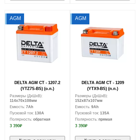
AGM
AGM
В корзину
В корзину
DELTA AGM CT - 1207.2
DELTA AGM CT - 1209
(YTZ7S-BS) (о.п.)
(YTX9-BS) (п.п.)
Размеры (ДxШxВ):
Размеры (ДxШxВ):
114x70x108мм
152x87x107мм
Емкость:
7Ah
Емкость:
9Ah
Пусковой ток:
130A
Пусковой ток:
135A
Полярность:
обратная
Полярность:
прямая
3 390₽
3 390₽