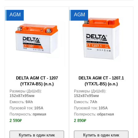
AGM
AGM
В корзину
В корзину
DELTA AGM CT - 1207
DELTA AGM CT - 1207.1
(YTX7A-BS) (п.п.)
(YTX7L-BS) (о.п.)
Размеры (ДxШxВ):
Размеры (ДxШxВ):
152x87x95мм
152x87x95мм
Емкость:
9Ah
Емкость:
7Ah
Пусковой ток:
105A
Пусковой ток:
105A
Полярность:
прямая
Полярность:
обратная
2 590₽
2 890₽
Купить в один клик
Купить в один клик