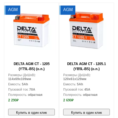
AGM
AGM
В корзину
В корзину
DELTA AGM CT - 1205
DELTA AGM CT - 1205.1
(YT5L-BS) (о.п.)
(YВ5L-BS) (о.п.)
Размеры (ДxШxВ):
Размеры (ДxШxВ):
114x69x109мм
120x61x129мм
Емкость:
5Ah
Емкость:
5Ah
Пусковой ток:
70A
Пусковой ток:
45A
Полярность:
обратная
Полярность:
обратная
2 290₽
2 690₽
Купить в один клик
Купить в один клик