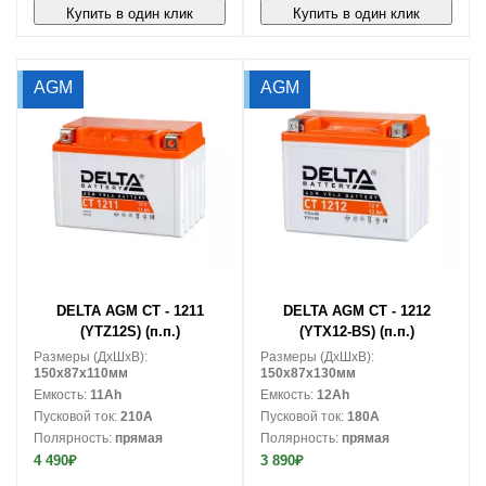
Купить в один клик
Купить в один клик
AGM
AGM
В корзину
В корзину
DELTA AGM CT - 1211
DELTA AGM CT - 1212
(YTZ12S) (п.п.)
(YTX12-BS) (п.п.)
Размеры (ДxШxВ):
Размеры (ДxШxВ):
150x87x110мм
150x87x130мм
Емкость:
11Ah
Емкость:
12Ah
Пусковой ток:
210A
Пусковой ток:
180A
Полярность:
прямая
Полярность:
прямая
4 490₽
3 890₽