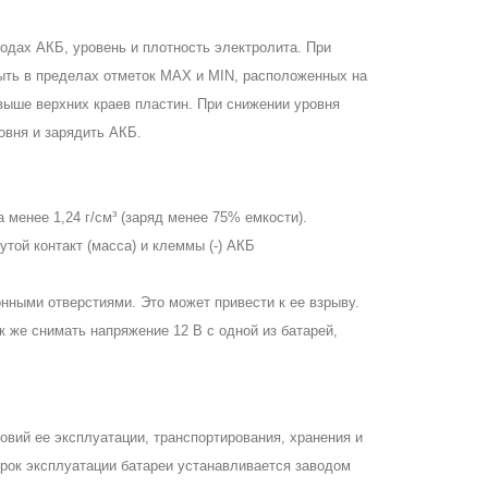
одах АКБ, уровень и плотность электролита. При
ыть в пределах отметок MAX и MIN, расположенных на
выше верхних краев пластин. При снижении уровня
вня и зарядить АКБ.
енее 1,24 г/см³ (заряд менее 75% емкости).
ой контакт (масса) и клеммы (-) АКБ
ыми отверстиями. Это может привести к ее взрыву.
же снимать напряжение 12 В с одной из батарей,
овий ее эксплуатации, транспортирования, хранения и
срок эксплуатации батареи устанавливается заводом