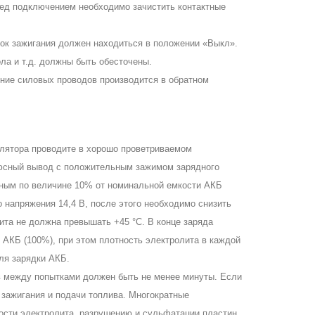
еред подключением необходимо зачистить контактные
ок зажигания должен находиться в положении «Выкл».
ла и т.д. должны быть обесточены.
ние силовых проводов производится в обратном
лятора проводите в хорошо проветриваемом
юсный вывод с положительным зажимом зарядного
вным по величине 10% от номинальной емкости АКБ
до напряжения 14,4 В, после этого необходимо снизить
ита не должна превышать +45 °С. В конце заряда
 АКБ (100%), при этом плотность электролита в каждой
для зарядки АКБ.
ыв между попытками должен быть не менее минуты. Если
 зажигания и подачи топлива. Многократные
ости электролита, разрушению и сульфатации пластин,