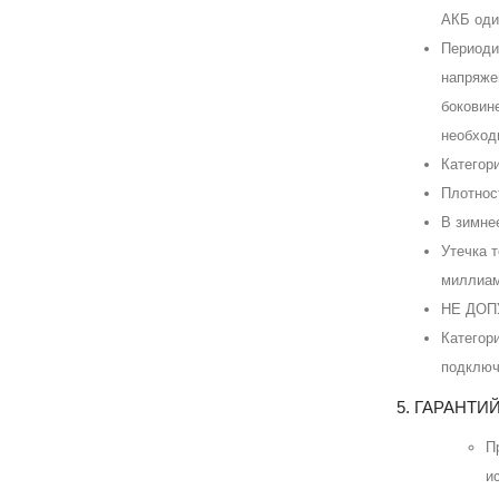
АКБ оди
Периоди
напряже
боковин
необход
Категор
Плотност
В зимне
Утечка 
миллиам
НЕ ДОПУ
Категор
подключ
5. ГАРАНТ
П
и