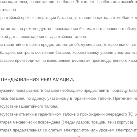
роизводителем, но составляет не более 75 тыс. км. Пробега или выработ
оточасов.
арантийный срок эксплуатации батареи, установленных на автомобилях «
тоятельно рекомендуется прохождение бесплатного сервисного обслуж
еткой даты прохождения в гарантийном талоне.
ии гарантийного срока предоставляется обслуживание, которое включает
батареи, контроль состояния батареи, корректировку уровня электролит
батареи производится по выявленным дефектам производственного хара
К ПРЕДЪЯВЛЕНИЯ РЕКЛАМАЦИИ.
ружения неисправности батареи необходимо предоставить продавцу бата
лась батарея, по адресу, указанному в гарантийном талоне. Претензии 
тсутствие гарантийного талона.
тсутствие отметки в гарантийном талоне о прохождении очередного ТО б
атарея механически повреждена (следы ударов, трещин, течи корпуса)
атарея предъявленная со слитым электролитом или уровнем электролита