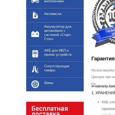
мототехники
Автомасла
Аккумулятор для
автомобиля с
системой «Старт-
Стоп»
АКБ для ИБП и
прочих устройств
Гаранти
Сопутствующие
товары
На все аккуму
Центрах при н
Шины
1. ХРАНЕНИ
АКБ сле
заряжен