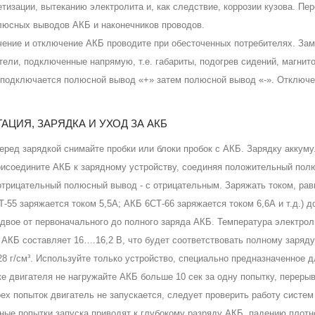
етизации, вытеканию электролита и, как следствие, коррозии кузова. П
люсных выводов АКБ и наконечников проводов.
ение и отключение АКБ проводите при обесточенных потребителях. Зам
тели, подключенные напрямую, т.е. габариты, подогрев сидений, магнито
подключается полюсной вывод «+» затем полюсной вывод «-». Отключе
.
ТАЦИЯ, ЗАРЯДКА И УХОД ЗА АКБ
ед зарядкой снимайте пробки или блоки пробок с АКБ. Зарядку аккуму
исоедините АКБ к зарядному устройству, соединяя положительный пол
 отрицательный полюсный вывод - с отрицательным. Заряжать током, ра
Т-55 заряжается током 5,5А; АКБ 6СТ-66 заряжается током 6,6А и т.д.) 
вдвое от первоначального до полного заряда АКБ. Температура электрол
 АКБ составляет 16….16,2 В, что будет соответствовать полному заряду
28 г/см³. Используйте только устройство, специально предназначенное 
ке двигателя не нагружайте АКБ больше 10 сек за одну попытку, перер
рех попыток двигатель не запускается, следует проверить работу систем
ные попытки запуска приводят к глубокому разряду АКБ, падению плотн