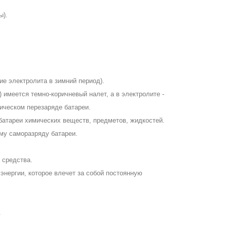
ы).
ние электролита в зимний период).
 имеется темно-коричневый налет, а в электролите -
тическом перезаряде батареи.
атареи химических веществ, предметов, жидкостей.
му саморазряду батареи.
 средства.
энергии, которое влечет за собой постоянную
.