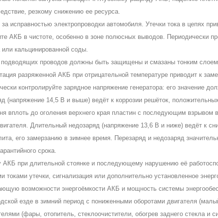
ледствие, резкому снижению ее ресурса.
 за исправностью электропроводки автомобиля. Утечки тока в цепях при
те АКБ в чистоте, особенно в зоне полюсных выводов. Периодически пр
 или кальцинированной соды.
подводящих проводов должны быть защищены и смазаны тонким слоем 
тация разряженной АКБ при отрицательной температуре приводит к зам
ески контролируйте зарядное напряжение генератора: его значение долж
яд (напряжение 14,5 В и выше) ведёт к коррозии решёток, положительны
вня вплоть до оголения верхнего края пластин с последующим взрывом в
двигателя. Длительный недозаряд (напряжение 13,6 В и ниже) ведёт к с
лита, его замерзанию в зимнее время. Перезаряд и недозаряд значитель
арантийного срока.
у АКБ при длительной стоянке и последующему нарушению её работоспо
и токами утечки, сигнализация или дополнительно установленное энер
ющую возможности энергоёмкости АКБ и мощность системы энергообес
одской езде в зимний период с пониженными оборотами двигателя (малый
елями (фары, отопитель, стеклоочистители, обогрев заднего стекла и с