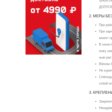
гр/куб
ДОПУСК
2. МЕРЫ Б
При раб
При зар
может п
В качес
кожу не
ным рас
Вблизи 
Не кури
Соблюда
собой и
3. КРЕПЛЕ
Закрепи
Ненадёж