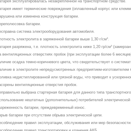
атарея эксплуатировалась незакрепленной на транспортном средстве.
атарея имеет термические повреждения (оплавленный корпус или клемм
арушена или изменена конструкция батареи.
ереполюсовка батареи.
есправна система электрооборудования автомобиля.
лотность электролита в заряженной батареи выше 1,30 г/см³.
атарея разряжена, т.е. плотность электролита ниже 1,20 гр/см³ (замерза
а вентиляционных отверстиях пробок (при эксплуатации более 6 месяцев)
аличие осадка темно-коричневого цвета, что свидетельствует о система
аличие в электролите непредусмотренных предприятием-изготовителем б
оливка недистиллированной или грязной воды, что приводит к ускоренно
асорены вентиляционные отверстия пробок.
еправильно выбрана стартерная батарея для данного типа транспортного
спользование нештатных (дополнительных) потребителей электрической 
азреженность батареи, преждевременный износ.
зрыв батареи при отсутствии обрыва электрической цепи.
есоблюдение правил эксплуатации, обслуживания или мер безопасности
есоблюдение правил транспортировки и хранения АКБ.