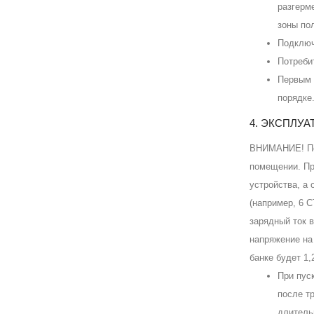
разгерм
зоны по
Подключ
Потреби
Первым 
порядке
4. ЭКСПЛУА
ВНИМАНИЕ! Пер
помещении. Пр
устройства, а
(например, 6 С
зарядный ток 
напряжение на
банке будет 1,
При пус
после т
длитель