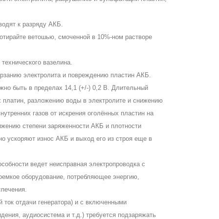
водят к разряду АКБ.
отирайте ветошью, смоченной в 10%-ном растворе
технического вазелина.
ерзанию электролита и повреждению пластин АКБ.
но быть в пределах 14,1 (+/-) 0,2 В. Длительный
х платин, разложению воды в электролите и снижению
нутренних газов от искрения оголённых пластин на
нижению степени заряженности АКБ и плотности
но ускоряют износ АКБ и выход его из строя еще в
собности ведет неисправная электропроводка с
гоемкое оборудование, потребляющее энергию,
печения.
 ток отдачи генератора) и с включенными
идения, аудиосистема и т.д.) требуется подзаряжать