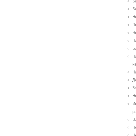
Б
Б
Н
П
Н
П
Б
Н
н
Н
Д
З
Н
И
р
В
Н
Н