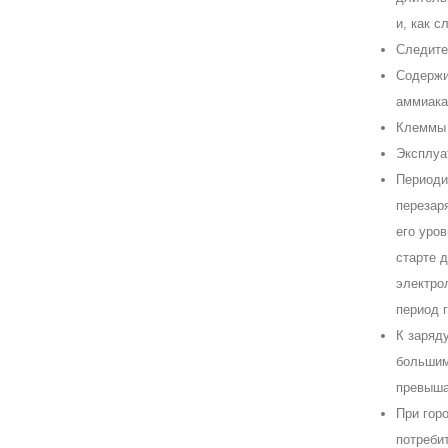
и, как с
Следите
Содержи
аммиака
Клеммы 
Эксплуа
Периодич
перезар
его уро
старте 
электро
период г
К заряд
большим
превыша
При гор
потребит