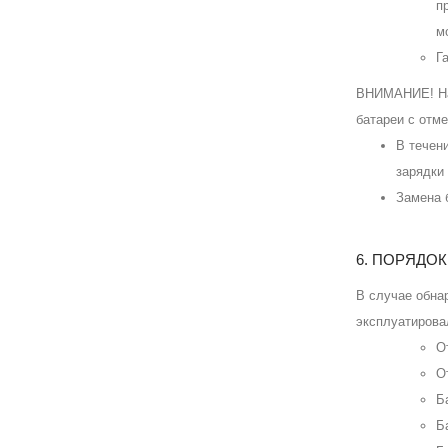
п
м
Г
ВНИМАНИЕ! Нас
батареи с отм
В течен
зарядки 
Замена 
6. ПОРЯДО
В случае обна
эксплуатирова
О
О
Б
Б