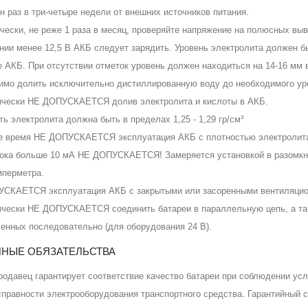
н раз в три-четыре недели от внешних источников питания.
чески, не реже 1 раза в месяц, проверяйте напряжение на полюсных выв
нии менее 12,5 В АКБ следует зарядить. Уровень электролита должен б
е АКБ. При отсутствии отметок уровень должен находиться на 14-16 мм 
имо долить исключительно дистиллированную воду до необходимого уро
ически НЕ ДОПУСКАЕТСЯ долив электролита и кислоты в АКБ.
ь электролита должна быть в пределах 1,25 - 1,29 гр/см³
е время НЕ ДОПУСКАЕТСЯ эксплуатация АКБ с плотностью электролита м
тока больше 10 мА НЕ ДОПУСКАЕТСЯ! Замеряется установкой в разомкнут
перметра.
СКАЕТСЯ эксплуатация АКБ с закрытыми или засоренными вентиляционн
ически НЕ ДОПУСКАЕТСЯ соединить батареи в параллельную цепь, а так 
енных последовательно (для оборудования 24 В).
ИЙНЫЕ ОБЯЗАТЕЛЬСТВА
родавец гарантирует соответствие качество батареи при соблюдении усл
справности электрооборудования транспортного средства. Гарантийный 