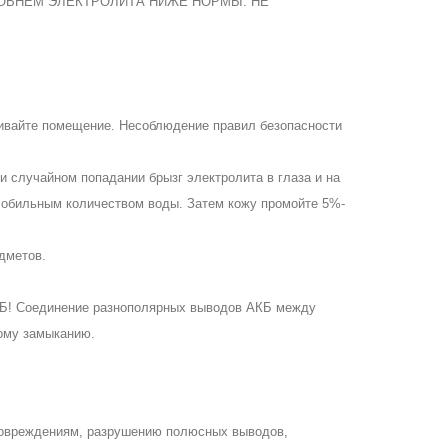
 УРОВНЕМ ЭЛЕКТРОЛИТА НИЖЕ НОРМЫ. НЕ
ривайте помещение. Несоблюдение правил безопасности
и случайном попадании брызг электролита в глаза и на
 обильным количеством воды. Затем кожу промойте 5%-
дметов.
КБ! Соединение разнополярных выводов АКБ между
кому замыканию.
повреждениям, разрушению полюсных выводов,