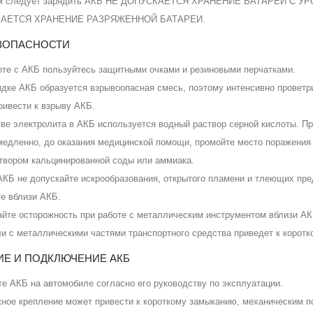
.см следует зарядить АКБ НЕ ДОПУСКАЕТСЯ ХРАНЕНИЕ БАТАРЕИ С
АЕТСЯ ХРАНЕНИЕ РАЗРЯЖЕННОЙ БАТАРЕИ.
ЕЗОПАСНОСТИ
оте с АКБ пользуйтесь защитными очками и резиновыми перчатками.
ядке АКБ образуется взрывоопасная смесь, поэтому интенсивно провет
ривести к взрыву АКБ.
тве электролита в АКБ используется водный раствор серной кислоты. Пр
медленно, до оказания медицинской помощи, промойте место поражения
твором кальцинированной соды или аммиака.
АКБ не допускайте искрообразования, открытого пламени и тлеющих пре
те вблизи АКБ.
йте осторожность при работе с металлическим инструментом вблизи А
ли с металлическими частями транспортного средства приведет к корот
НИЕ И ПОДКЛЮЧЕНИЕ АКБ
те АКБ на автомобиле согласно его руководству по эксплуатации.
ное крепление может привести к короткому замыканию, механическим 