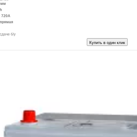
5мм
h
:
720A
прямая
сдаче б/у
Купить в один клик