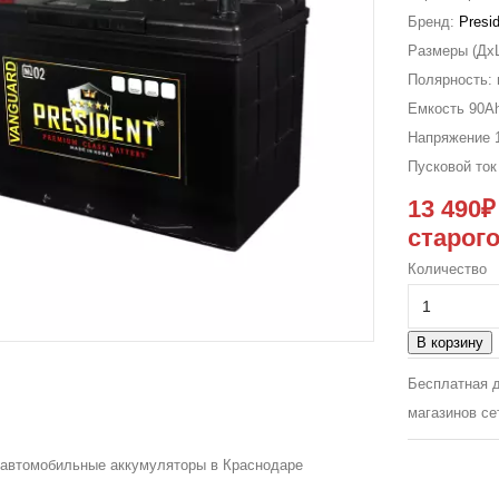
Бренд:
Presi
Размеры (Дx
Полярность:
Емкость
90A
Напряжение
Пусковой то
13 490
старог
Количество
В корзину
Бесплатная д
магазинов се