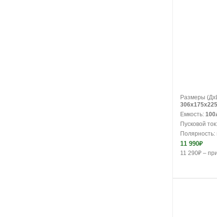
В корзину
Размеры (Дx
306x175x22
Емкость:
100
Пусковой ток
Полярность:
11 990₽
11 290₽ – при