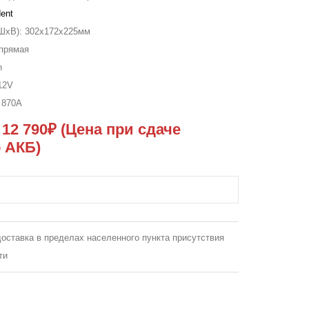
dent
ШxВ):
302x172x225мм
прямая
h
12V
к
870A
₽
12 790₽
(Цена при сдаче
о АКБ)
оставка в пределах населенного пункта присутствия
ти