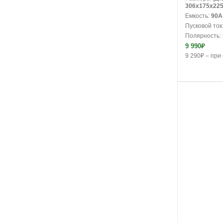
306x175x22
Емкость:
90A
Пусковой ток
Полярность:
9 990₽
9 290₽ – при 