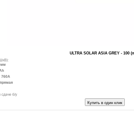
ULTRA SOLAR ASIA GREY - 100 (п.
ШxВ):
5мм
Ah
:
760A
прямая
 сдаче б/у
Купить в один клик