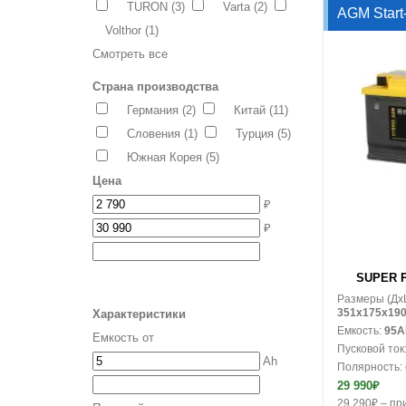
TURON
(3)
Varta
(2)
AGM Start
Volthor
(1)
Смотреть все
Страна производства
Германия
(2)
Китай
(11)
Словения
(1)
Турция
(5)
Южная Корея
(5)
Цена
₽
₽
В корзину
SUPER P
Размеры (Дx
351x175x19
Характеристики
Емкость:
95A
Емкость от
Пусковой ток
Ah
Полярность:
29 990₽
29 290₽ – при