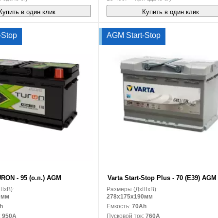
Купить в один клик
Купить в один клик
-Stop
AGM Start-Stop
В корзину
RON - 95 (о.п.) AGM
Varta Start-Stop Plus - 70 (E39) AGM 
ШxВ):
Размеры (ДxШxВ):
0мм
278x175x190мм
h
Емкость:
70Ah
:
950A
Пусковой ток:
760A