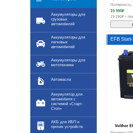
Применить
Полярность:
19 990₽
Аккумуляторы для
19 290₽ – при
грузовых
автомобилей
Аккумуляторы для
EFB Start
легковых
автомобилей
Аккумуляторы для
мототехники
Автомасла
Аккумулятор для
автомобиля с
системой «Старт-
Стоп»
В корзину
АКБ для ИБП и
Volthor E
прочих устройств
Размеры (Дx