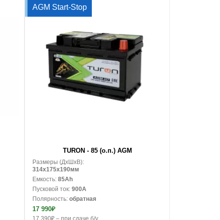
AGM Start-Stop
В корзину
TURON - 85 (о.п.) AGM
Размеры (ДxШxВ):
314x175x190мм
Емкость:
85Ah
Пусковой ток:
900A
Полярность:
обратная
17 990₽
17 390₽ – при сдаче б/у