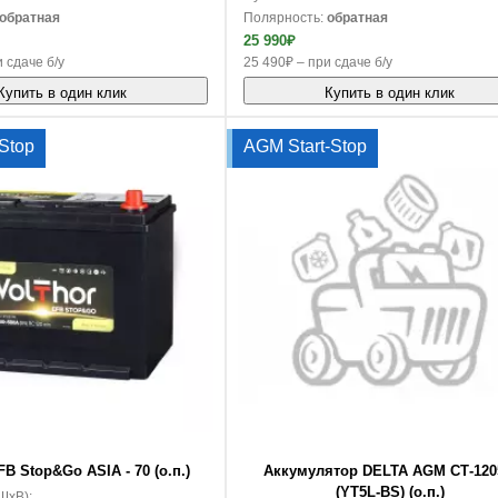
обратная
Полярность:
обратная
25 990₽
 сдаче б/у
25 490₽ – при сдаче б/у
Купить в один клик
Купить в один клик
-Stop
AGM Start-Stop
В корзину
FB Stop&Go ASIA - 70 (о.п.)
Аккумулятор DELTA AGM СТ-120
(YT5L-BS) (о.п.)
ШxВ):