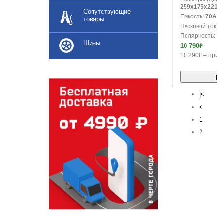
259x175x22
Сопутствующие
Емкость:
70A
товары
Пусковой ток
Полярность:
Шины
10 790₽
10 290₽ – при
|<
<
1
2