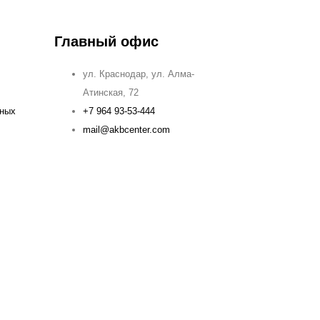
Главный офис
ул. Краснодар, ул. Алма-
Атинская, 72
ьных
+7 964 93-53-444
mail@akbcenter.com