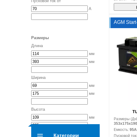
Пусковой ток от
A
AGM Start
Размеры
Длина
мм
мм
Ширина
мм
мм
В корзину
Высота
TU
мм
Размеры (Дx
353x175x19
мм
Емкость:
95A
Категории
Пусковой ток