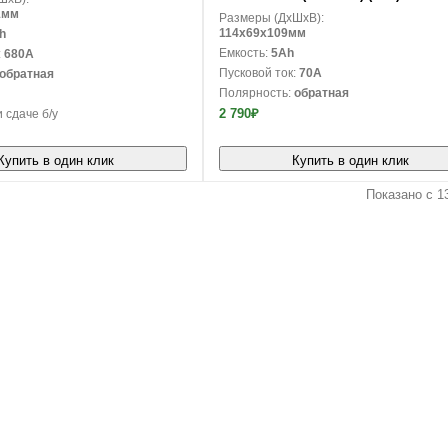
1мм
Размеры (ДxШxВ):
114x69x109мм
h
Емкость:
5Ah
:
680A
Пусковой ток:
70A
обратная
Полярность:
обратная
2 790₽
 сдаче б/у
Купить в один клик
Купить в один клик
Показано с 13