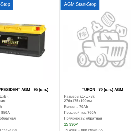
-Stop
AGM Start-Stop
В корзину
RESIDENT AGM - 95 (о.п.)
TURON - 70 (о.п.) AGM
ШxВ):
Размеры (ДxШxВ):
0мм
276x175x190мм
h
Емкость:
70Ah
:
850A
Пусковой ток:
760A
обратная
Полярность:
обратная
15 990₽
 сдаче б/у
15 490₽ – при сдаче б/у