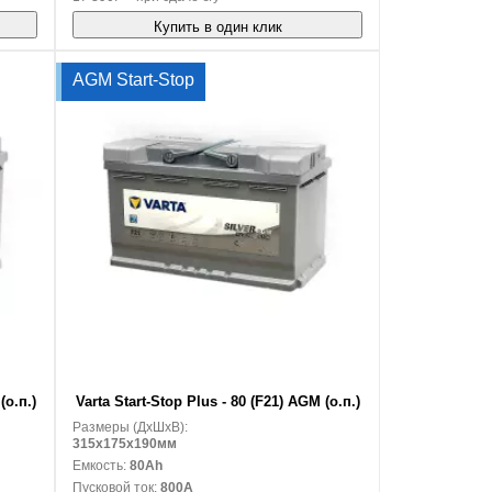
Купить в один клик
AGM Start-Stop
В корзину
(о.п.)
Varta Start-Stop Plus - 80 (F21) AGM (о.п.)
Размеры (ДxШxВ):
315x175x190мм
Емкость:
80Ah
Пусковой ток:
800A